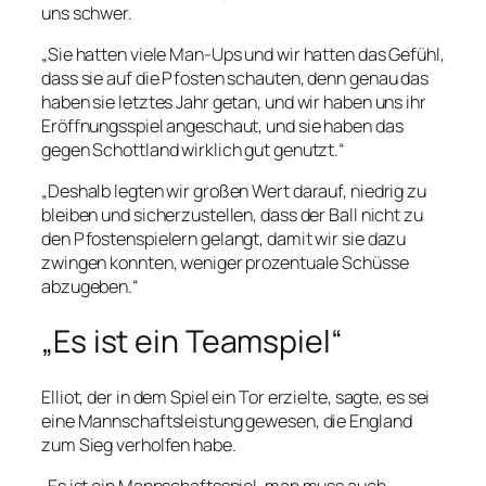
uns schwer.
„Sie hatten viele Man-Ups und wir hatten das Gefühl,
dass sie auf die Pfosten schauten, denn genau das
haben sie letztes Jahr getan, und wir haben uns ihr
Eröffnungsspiel angeschaut, und sie haben das
gegen Schottland wirklich gut genutzt.“
„Deshalb legten wir großen Wert darauf, niedrig zu
bleiben und sicherzustellen, dass der Ball nicht zu
den Pfostenspielern gelangt, damit wir sie dazu
zwingen konnten, weniger prozentuale Schüsse
abzugeben.“
„Es ist ein Teamspiel“
Elliot, der in dem Spiel ein Tor erzielte, sagte, es sei
eine Mannschaftsleistung gewesen, die England
zum Sieg verholfen habe.