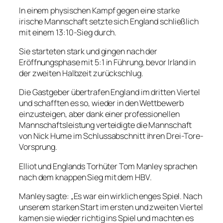
In einem physischen Kampf gegen eine starke
irische Mannschaft setzte sich England schließlich
mit einem 13:10-Sieg durch.
Sie starteten stark und gingen nach der
Eröffnungsphase mit 5:1 in Führung, bevor Irland in
der zweiten Halbzeit zurückschlug.
Die Gastgeber übertrafen England im dritten Viertel
und schafften es so, wieder in den Wettbewerb
einzusteigen, aber dank einer professionellen
Mannschaftsleistung verteidigte die Mannschaft
von Nick Hume im Schlussabschnitt ihren Drei-Tore-
Vorsprung.
Elliot und Englands Torhüter Tom Manley sprachen
nach dem knappen Sieg mit dem HBV.
Manley sagte: „Es war ein wirklich enges Spiel. Nach
unserem starken Start im ersten und zweiten Viertel
kamen sie wieder richtig ins Spiel und machten es