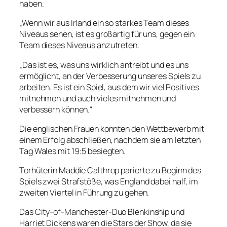
haben.
„Wenn wir aus Irland ein so starkes Team dieses
Niveaus sehen, ist es großartig für uns, gegen ein
Team dieses Niveaus anzutreten.
„Das ist es, was uns wirklich antreibt und es uns
ermöglicht, an der Verbesserung unseres Spiels zu
arbeiten. Es ist ein Spiel, aus dem wir viel Positives
mitnehmen und auch vieles mitnehmen und
verbessern können.“
Die englischen Frauen konnten den Wettbewerb mit
einem Erfolg abschließen, nachdem sie am letzten
Tag Wales mit 19:5 besiegten.
Torhüterin Maddie Calthrop parierte zu Beginn des
Spiels zwei Strafstöße, was England dabei half, im
zweiten Viertel in Führung zu gehen.
Das City-of-Manchester-Duo Blenkinship und
Harriet Dickens waren die Stars der Show, da sie