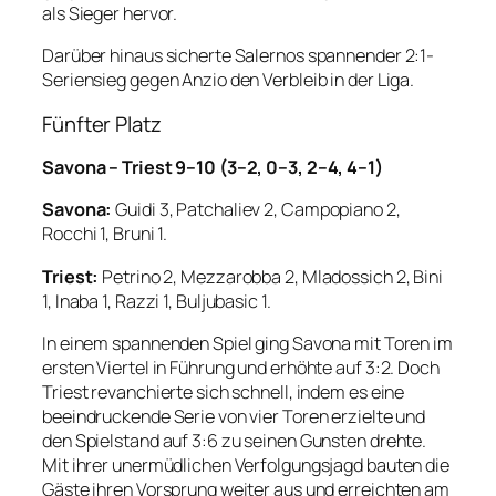
als Sieger hervor.
Darüber hinaus sicherte Salernos spannender 2:1-
Seriensieg gegen Anzio den Verbleib in der Liga.
Fünfter Platz
Savona – Triest 9–10 (3–2, 0–3, 2–4, 4–1)
Savona:
Guidi 3, Patchaliev 2, Campopiano 2,
Rocchi 1, Bruni 1.
Triest:
Petrino 2, Mezzarobba 2, Mladossich 2, Bini
1, Inaba 1, Razzi 1, Buljubasic 1.
In einem spannenden Spiel ging Savona mit Toren im
ersten Viertel in Führung und erhöhte auf 3:2. Doch
Triest revanchierte sich schnell, indem es eine
beeindruckende Serie von vier Toren erzielte und
den Spielstand auf 3:6 zu seinen Gunsten drehte.
Mit ihrer unermüdlichen Verfolgungsjagd bauten die
Gäste ihren Vorsprung weiter aus und erreichten am