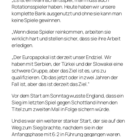
„Es ist ein Mannschaftsspiel, man muss auch
Rotationsspieler haben. Heute haben wir unsere
komplette Bank ausgenutzt und ohne sie kann man
keine Spiele gewinnen.
„Wenn diese Spieler reinkommen, arbeiten sie
wirklich hart und stellen sicher, dass sie ihre Arbeit
erledigen.
„Der Europapokal ist derzeit unser Endziel. Wir
haben mit Serbien, der Türkei und der Slowakei eine
schwere Gruppe, aber das Ziel ist es, uns zu
qualifizieren. Ob das jetzt oder in zwei Jahren der
Fall ist, aber das ist derzeit das Ziel.“
Vor dem Start am Sonntag wusste England, dass ein
Sieg im letzten Spiel gegen Schottland ihnen den
Titel zum zweiten Mal in Folge sichern würde.
Und es war ein weiterer starker Start, der sie auf den
Weg zum Sieg brachte, nachdem sie in der
Anfangsphase mit 6:2 in Führung gegangen waren.