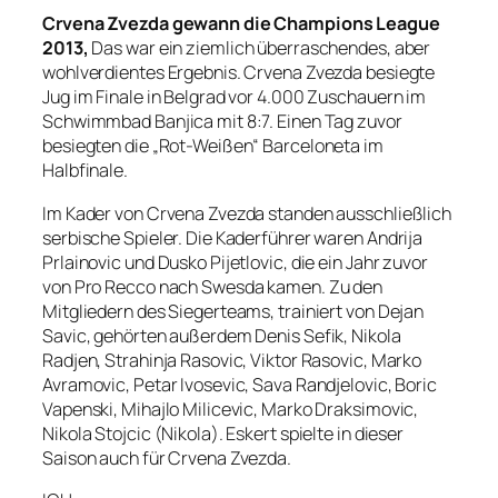
Crvena Zvezda gewann die Champions League
2013,
Das war ein ziemlich überraschendes, aber
wohlverdientes Ergebnis. Crvena Zvezda besiegte
Jug im Finale in Belgrad vor 4.000 Zuschauern im
Schwimmbad Banjica mit 8:7. Einen Tag zuvor
besiegten die „Rot-Weißen“ Barceloneta im
Halbfinale.
Im Kader von Crvena Zvezda standen ausschließlich
serbische Spieler. Die Kaderführer waren Andrija
Prlainovic und Dusko Pijetlovic, die ein Jahr zuvor
von Pro Recco nach Swesda kamen. Zu den
Mitgliedern des Siegerteams, trainiert von Dejan
Savic, gehörten außerdem Denis Sefik, Nikola
Radjen, Strahinja Rasovic, Viktor Rasovic, Marko
Avramovic, Petar Ivosevic, Sava Randjelovic, Boric
Vapenski, Mihajlo Milicevic, Marko Draksimovic,
Nikola Stojcic (Nikola). Eskert spielte in dieser
Saison auch für Crvena Zvezda.