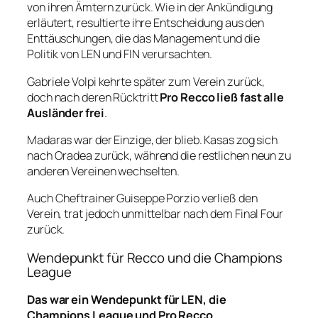
von ihren Ämtern zurück. Wie in der Ankündigung
erläutert, resultierte ihre Entscheidung aus den
Enttäuschungen, die das Management und die
Politik von LEN und FIN verursachten.
Gabriele Volpi kehrte später zum Verein zurück,
doch nach deren Rücktritt
Pro Recco ließ fast alle
Ausländer frei
.
Madaras war der Einzige, der blieb. Kasas zog sich
nach Oradea zurück, während die restlichen neun zu
anderen Vereinen wechselten.
Auch Cheftrainer Guiseppe Porzio verließ den
Verein, trat jedoch unmittelbar nach dem Final Four
zurück.
Wendepunkt für Recco und die Champions
League
Das war ein Wendepunkt für LEN, die
Champions League und Pro Recco.