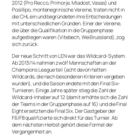
2012 (Pro Recco, Primorje, Mladost, Vasas) und
Posillipo, montenegrinische Vereine, traten nicht in
die CHL ein und begründeten ihre Entscheidungen
mit unterschiedlichen Gründen. Einer der Vereine,
die über die Qualifikation in die Gruppenphase
aufgestiegen waren (Vitebech, Weißrussland), zog
sich zurück.
Der neue Schritt von LEN war das Wildcard-System.
Ab 2013/14 nahmen zwölf Mannschaften an der
Champions League teil (acht davon hatten
Wildcards, die nach besonderen Kriterien vergeben
wurden), und die Saison endete mit den Final Six-
Turnieren. Einige Jahre später stieg die Zahl der
Wildcard-Inhaber auf 12 (damit erhöhte sich die Zahl
der Teams in der Gruppenphase auf 16) und die Final
Eight ersetzten die Final Six. Der Gastgeber der
F6/F8 qualifizierte sich direkt für das Turnier. Ab
dem nächsten Herbst gehört diese Formel der
Vergangenheit an.