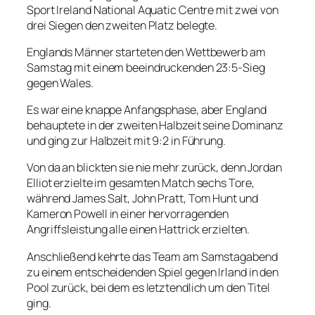
Sport Ireland National Aquatic Centre mit zwei von
drei Siegen den zweiten Platz belegte.
Englands Männer starteten den Wettbewerb am
Samstag mit einem beeindruckenden 23:5-Sieg
gegen Wales.
Es war eine knappe Anfangsphase, aber England
behauptete in der zweiten Halbzeit seine Dominanz
und ging zur Halbzeit mit 9:2 in Führung.
Von da an blickten sie nie mehr zurück, denn Jordan
Elliot erzielte im gesamten Match sechs Tore,
während James Salt, John Pratt, Tom Hunt und
Kameron Powell in einer hervorragenden
Angriffsleistung alle einen Hattrick erzielten.
Anschließend kehrte das Team am Samstagabend
zu einem entscheidenden Spiel gegen Irland in den
Pool zurück, bei dem es letztendlich um den Titel
ging.