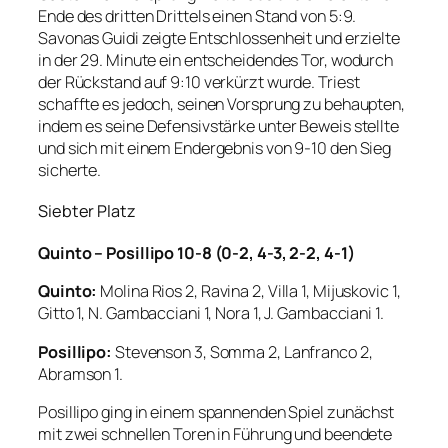
Ende des dritten Drittels einen Stand von 5:9.
Savonas Guidi zeigte Entschlossenheit und erzielte
in der 29. Minute ein entscheidendes Tor, wodurch
der Rückstand auf 9:10 verkürzt wurde. Triest
schaffte es jedoch, seinen Vorsprung zu behaupten,
indem es seine Defensivstärke unter Beweis stellte
und sich mit einem Endergebnis von 9-10 den Sieg
sicherte.
Siebter Platz
Quinto – Posillipo 10-8 (0-2, 4-3, 2-2, 4-1)
Quinto:
Molina Rios 2, Ravina 2, Villa 1, Mijuskovic 1,
Gitto 1, N. Gambacciani 1, Nora 1, J. Gambacciani 1.
Posillipo:
Stevenson 3, Somma 2, Lanfranco 2,
Abramson 1.
Posillipo ging in einem spannenden Spiel zunächst
mit zwei schnellen Toren in Führung und beendete