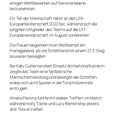
einigen Wettbewerben auf Seniorenebene
teilzunehmen.
Ein Teil der Mannschaft nahm an der U19-
Europameisterschaft 2022 teil, während sich die
jüngsten Mitglieder des Teams auf die U17-
Europameisterschaft im August vorbereiten.
Die Frauen begannen ihren Wettkampf am
Freitagabend, als sie Schottland mit einem 21:3-Sieg
souverän besiegten.
Bei Katy Cutlers erstem Einsatz als Nationaltrainerin
zeigte das Team eine fantastische
Mannschaftsleistung und besiegte die Schotten,
wobei sich acht Spieler in die Torschützenliste
eintrugen.
Amelie Perkins führte mit sieben Treffern im Match,
während Holly Toone und Lucy Blenkinship jeweils
drei Tore erzielten.