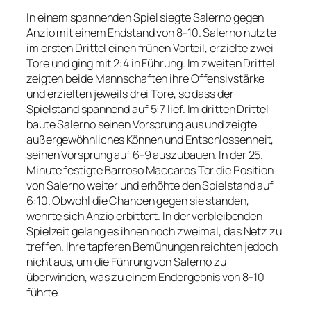
In einem spannenden Spiel siegte Salerno gegen
Anzio mit einem Endstand von 8-10. Salerno nutzte
im ersten Drittel einen frühen Vorteil, erzielte zwei
Tore und ging mit 2:4 in Führung. Im zweiten Drittel
zeigten beide Mannschaften ihre Offensivstärke
und erzielten jeweils drei Tore, so dass der
Spielstand spannend auf 5:7 lief. Im dritten Drittel
baute Salerno seinen Vorsprung aus und zeigte
außergewöhnliches Können und Entschlossenheit,
seinen Vorsprung auf 6-9 auszubauen. In der 25.
Minute festigte Barroso Maccaros Tor die Position
von Salerno weiter und erhöhte den Spielstand auf
6:10. Obwohl die Chancen gegen sie standen,
wehrte sich Anzio erbittert. In der verbleibenden
Spielzeit gelang es ihnen noch zweimal, das Netz zu
treffen. Ihre tapferen Bemühungen reichten jedoch
nicht aus, um die Führung von Salerno zu
überwinden, was zu einem Endergebnis von 8-10
führte.