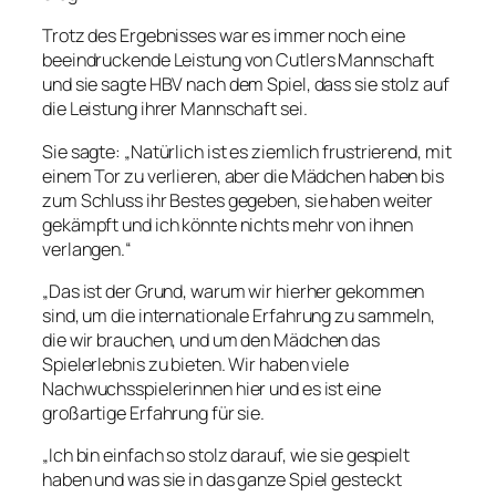
Trotz des Ergebnisses war es immer noch eine
beeindruckende Leistung von Cutlers Mannschaft
und sie sagte HBV nach dem Spiel, dass sie stolz auf
die Leistung ihrer Mannschaft sei.
Sie sagte: „Natürlich ist es ziemlich frustrierend, mit
einem Tor zu verlieren, aber die Mädchen haben bis
zum Schluss ihr Bestes gegeben, sie haben weiter
gekämpft und ich könnte nichts mehr von ihnen
verlangen.“
„Das ist der Grund, warum wir hierher gekommen
sind, um die internationale Erfahrung zu sammeln,
die wir brauchen, und um den Mädchen das
Spielerlebnis zu bieten. Wir haben viele
Nachwuchsspielerinnen hier und es ist eine
großartige Erfahrung für sie.
„Ich bin einfach so stolz darauf, wie sie gespielt
haben und was sie in das ganze Spiel gesteckt