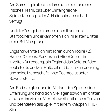
Am Samstag trafen sie dann auf ein erfahrenes
irisches Team, das über umfangreiche
Spielerfahrung in der A-Nationalmannschaft
verfügt.
Und die Gastgeber kamen schnell aus den
Startlöchern und erkämpften sich im ersten Drittel
einen 3:1-Vorsprung.
England wehrte sich mit Toren durch Toone (2),
Harriet Dickens, Perkins und Alice Cornell im
zweiten Durchgang, als England das Spiel auf den
Kopf stellte und zur Halbzeit mit 6:5 in Führung ging
und seine Mannschaft ihren Teamgeist unter
Beweis stellte.
Am Ende zeigte Irland im Verlauf des Spiels seine
Erfahrung und Kondition. Sie lagen sowohl im dritten
als auch im vierten Viertel jeweils mit einem Tor vorn
und beendeten das Spiel mit einem knappen 11:10-
Sieg.