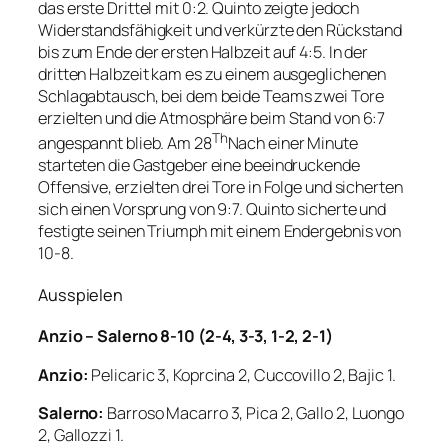
das erste Drittel mit 0:2. Quinto zeigte jedoch
Widerstandsfähigkeit und verkürzte den Rückstand
bis zum Ende der ersten Halbzeit auf 4:5. In der
dritten Halbzeit kam es zu einem ausgeglichenen
Schlagabtausch, bei dem beide Teams zwei Tore
erzielten und die Atmosphäre beim Stand von 6:7
Th
angespannt blieb. Am 28
Nach einer Minute
starteten die Gastgeber eine beeindruckende
Offensive, erzielten drei Tore in Folge und sicherten
sich einen Vorsprung von 9:7. Quinto sicherte und
festigte seinen Triumph mit einem Endergebnis von
10-8.
Ausspielen
Anzio – Salerno 8-10 (2-4, 3-3, 1-2, 2-1)
Anzio:
Pelicaric 3, Koprcina 2, Cuccovillo 2, Bajic 1.
Salerno:
Barroso Macarro 3, Pica 2, Gallo 2, Luongo
2, Gallozzi 1.