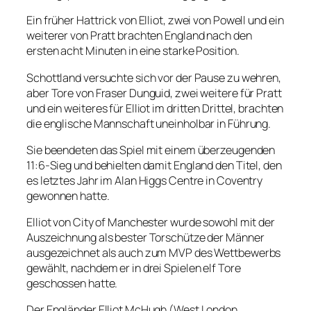
Ein früher Hattrick von Elliot, zwei von Powell und ein
weiterer von Pratt brachten England nach den
ersten acht Minuten in eine starke Position.
Schottland versuchte sich vor der Pause zu wehren,
aber Tore von Fraser Dunguid, zwei weitere für Pratt
und ein weiteres für Elliot im dritten Drittel, brachten
die englische Mannschaft uneinholbar in Führung.
Sie beendeten das Spiel mit einem überzeugenden
11:6-Sieg und behielten damit England den Titel, den
es letztes Jahr im Alan Higgs Centre in Coventry
gewonnen hatte.
Elliot von City of Manchester wurde sowohl mit der
Auszeichnung als bester Torschütze der Männer
ausgezeichnet als auch zum MVP des Wettbewerbs
gewählt, nachdem er in drei Spielen elf Tore
geschossen hatte.
Der Engländer Elliot McHugh (West London