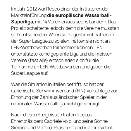
Im Jahr 2012 war Recco einer der Initiatoren der
Markteinführung
die europäische Wasserball-
Superliga
, mit 14 Vereinen aus sechs Ländern. Das
Projekt scheiterte jedoch, denn die Vereine mussten
sich entscheiden. Wenn sie zugestimmt hätten, in
der Super League zu spielen, hätten sie nicht an
LEN-Wettbewerben teilnehmen können. LEN
unterstützte keine geplante Liga und die meisten
Vereine (fast alle) entschieden sich für die
Teilnahme an LEN-Wettbewerben und gaben die
Super League auf.
Was die Situation in Italien betrifft, so hat der
italienische Schwimmverband (FIN) Vorschläge zur
Erhöhung der Zahl ausländischer Spieler in der
nationalen Wasserballliga nicht genehmigt.
Nach diesen Ereignissen traten Reccos
Ehrenpräsident Gabriele Volpi und seine Söhne
Simone und Matteo, Präsident und Vizepräsident,