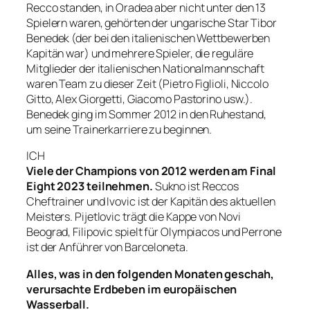
Recco standen, in Oradea aber nicht unter den 13
Spielern waren, gehörten der ungarische Star Tibor
Benedek (der bei den italienischen Wettbewerben
Kapitän war) und mehrere Spieler, die reguläre
Mitglieder der italienischen Nationalmannschaft
waren Team zu dieser Zeit (Pietro Figlioli, Niccolo
Gitto, Alex Giorgetti, Giacomo Pastorino usw.).
Benedek ging im Sommer 2012 in den Ruhestand,
um seine Trainerkarriere zu beginnen.
ICH
Viele der Champions von 2012 werden am Final
Eight 2023 teilnehmen.
Sukno ist Reccos
Cheftrainer und Ivovic ist der Kapitän des aktuellen
Meisters. Pijetlovic trägt die Kappe von Novi
Beograd, Filipovic spielt für Olympiacos und Perrone
ist der Anführer von Barceloneta.
Alles, was in den folgenden Monaten geschah,
verursachte Erdbeben im europäischen
Wasserball.