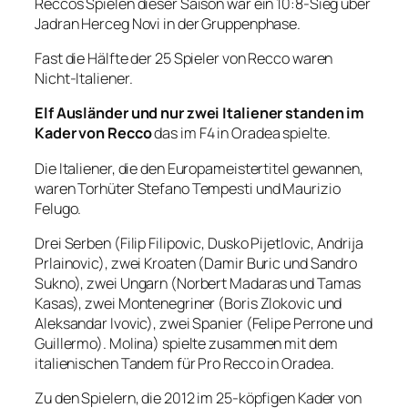
Reccos Spielen dieser Saison war ein 10:8-Sieg über
Jadran Herceg Novi in ​​der Gruppenphase.
Fast die Hälfte der 25 Spieler von Recco waren
Nicht-Italiener.
Elf Ausländer und nur zwei Italiener standen im
Kader von Recco
das im F4 in Oradea spielte.
Die Italiener, die den Europameistertitel gewannen,
waren Torhüter Stefano Tempesti und Maurizio
Felugo.
Drei Serben (Filip Filipovic, Dusko Pijetlovic, Andrija
Prlainovic), zwei Kroaten (Damir Buric und Sandro
Sukno), zwei Ungarn (Norbert Madaras und Tamas
Kasas), zwei Montenegriner (Boris Zlokovic und
Aleksandar Ivovic), zwei Spanier (Felipe Perrone und
Guillermo). Molina) spielte zusammen mit dem
italienischen Tandem für Pro Recco in Oradea.
Zu den Spielern, die 2012 im 25-köpfigen Kader von