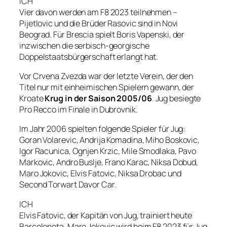
ICH
Vier davon werden am F8 2023 teilnehmen –
Pijetlovic und die Brüder Rasovic sind in Novi
Beograd. Für Brescia spielt Boris Vapenski, der
inzwischen die serbisch-georgische
Doppelstaatsbürgerschaft erlangt hat.
Vor Crvena Zvezda war der letzte Verein, der den
Titel nur mit einheimischen Spielern gewann, der
Kroate
Krug in der Saison 2005/06
. Jug besiegte
Pro Recco im Finale in Dubrovnik.
Im Jahr 2006 spielten folgende Spieler für Jug:
Goran Volarevic, Andrija Komadina, Miho Boskovic,
Igor Racunica, Ognjen Krzic, Mile Smodlaka, Pavo
Markovic, Andro Buslje, ​​Frano Karac, Niksa Dobud,
Maro Jokovic, Elvis Fatovic, Niksa Drobac und
Second Torwart Davor Car.
ICH
Elvis Fatovic, der Kapitän von Jug, trainiert heute
Barceloneta. Maro Jokovic wird beim F8 2023 für Jug